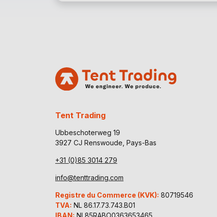
Tent Trading
Ubbeschoterweg 19
3927 CJ Renswoude, Pays-Bas
+31 (0)85 3014 279
info@tenttrading.com
Registre du Commerce (KVK):
80719546
TVA:
NL 86.17.73.743.B01
IBAN:
NL85RABO0363653465