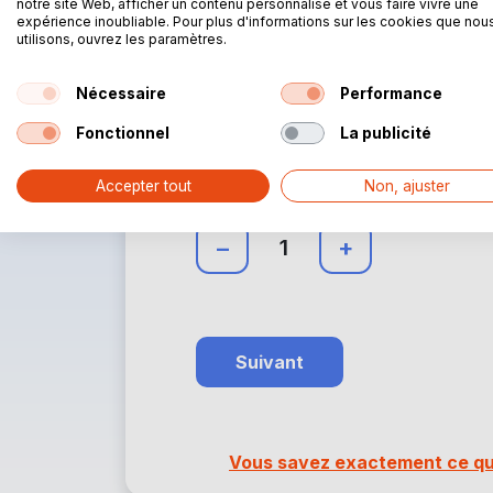
Format :
(Nécessaire)
notre site Web, afficher un contenu personnalisé et vous faire vivre une
expérience inoubliable. Pour plus d'informations sur les cookies que nou
utilisons, ouvrez les paramètres.
3 x 3 m
4 x 4 m
Nécessaire
Performance
Fonctionnel
La publicité
Nombre
Accepter tout
Non, ajuster
Sélectionnez le nombre correct
–
+
Vous savez exactement ce que