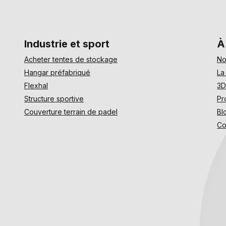
Industrie et sport
À
Acheter tentes de stockage
No
Hangar préfabriqué
La
Flexhal
3D
Structure sportive
Pr
Couverture terrain de padel
Bl
Co