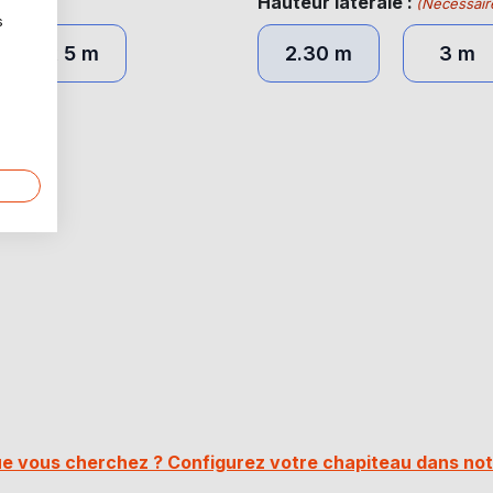
Hauteur latérale :
(Nécessair
s
5 x 5 m
2.30 m
3 m
 vous cherchez ? Configurez votre chapiteau dans not