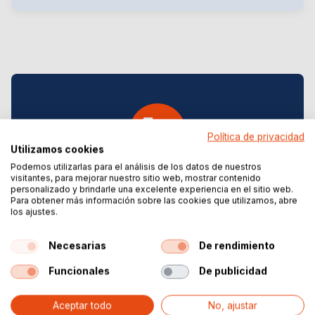
Política de privacidad
Utilizamos cookies
Podemos utilizarlas para el análisis de los datos de nuestros
visitantes, para mejorar nuestro sitio web, mostrar contenido
Proveedor integral
personalizado y brindarle una excelente experiencia en el sitio web.
Desde piezas sueltas hasta estructuras completas
Para obtener más información sobre las cookies que utilizamos, abre
los ajustes.
para eventos. ¡Estamos listos para ayudarte!
Necesarias
De rendimiento
Funcionales
De publicidad
Aceptar todo
No, ajustar