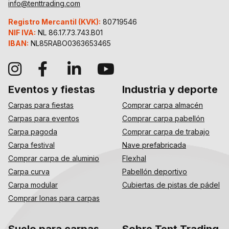
info@tenttrading.com
Registro Mercantil (KVK):
80719546
NIF IVA:
NL 86.17.73.743.B01
IBAN:
NL85RABO0363653465
Eventos y fiestas
Industria y deporte
Carpas para fiestas
Comprar carpa almacén
Carpas para eventos
Comprar carpa pabellón
Carpa pagoda
Comprar carpa de trabajo
Carpa festival
Nave prefabricada
Comprar carpa de aluminio
Flexhal
Carpa curva
Pabellón deportivo
Carpa modular
Cubiertas de pistas de pádel
Comprar lonas para carpas
Suelo para carpas
Sobre Tent Trading