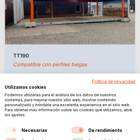
TT190
Compatible con perfiles belgas
10 a 20 m de ancho
Política de privacidad
Utilizamos cookies
Popular en Bélgica
Podemos utilizarlas para el análisis de los datos de nuestros
visitantes, para mejorar nuestro sitio web, mostrar contenido
personalizado y brindarle una excelente experiencia en el sitio web.
Para obtener más información sobre las cookies que utilizamos, abre
Perfecta para empresas belgas. Compatible con los
los ajustes.
sistemas de perfiles belgas, lo que permite combinar
con tu stock existente. Con anchos de hasta 20
Necesarias
De rendimiento
metros, es ideal para grandes eventos y flotas
profesionales de alquiler.