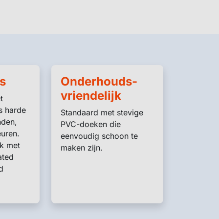
s
Onderhouds-
vriendelijk
t
s harde
Standaard met stevige
den,
PVC-doeken die
euren.
eenvoudig schoon te
ek met
maken zijn.
ated
d