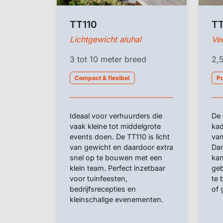
TT110
T
Lichtgewicht aluhal
Vee
3 tot 10 meter breed
2,5
Compact & flexibel
Po
Ideaal voor verhuurders die
De 
vaak kleine tot middelgrote
kad
events doen. De TT110 is licht
van
van gewicht en daardoor extra
Dan
snel op te bouwen met een
kan
klein team. Perfect inzetbaar
geb
voor tuinfeesten,
te 
bedrijfsrecepties en
of 
kleinschalige evenementen.