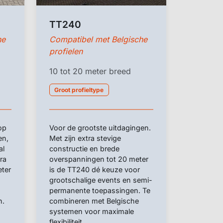
TT240
he
Compatibel met Belgische
profielen
10 tot 20 meter breed
Groot profieltype
op
Voor de grootste uitdagingen.
en,
Met zijn extra stevige
al
constructie en brede
ra
overspanningen tot 20 meter
eter
is de TT240 dé keuze voor
grootschalige events en semi-
permanente toepassingen. Te
n.
combineren met Belgische
systemen voor maximale
flexibiliteit.