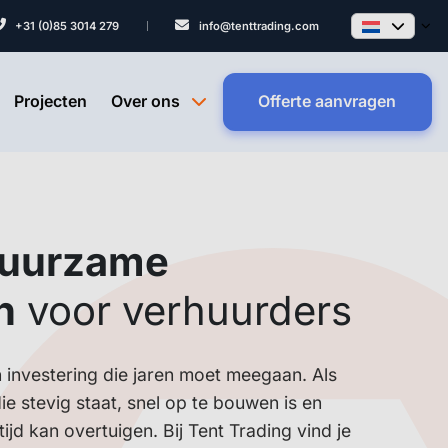
+31 (0)85 3014 279
info@tenttrading.com
Projecten
Over ons
Offerte aanvragen
duurzame
n
voor verhuurders
 investering die jaren moet meegaan. Als
die stevig staat, snel op te bouwen is en
ijd kan overtuigen. Bij Tent Trading vind je