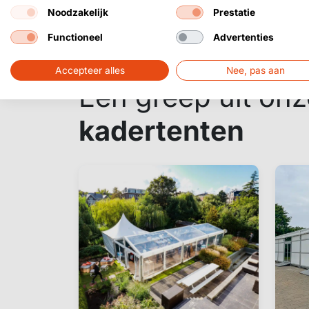
Noodzakelijk
Prestatie
Aluminium:
AL6082 | AL6
Functioneel
Advertenties
Accepteer alles
Nee, pas aan
Een greep uit onz
kadertenten