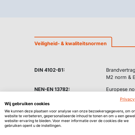
Veiligheid- & kwaliteitsnormen
DIN 4102-B1:
Brandvertrag
M2 norm & Eu
NEN-EN 13782:
Europese nor
stabiliteits
Privacy
verankering 
Wij gebruiken cookies
We kunnen deze plaatsen voor analyse van onze bezoekersgegevens, om o
NEN 8020-41:
Nederlandse 
website te verbeteren, gepersonaliseerde inhoud te tonen en om u een gewe
website-ervaring te bieden. Voor meer informatie over de cookies die we
eisen voor b
gebruiken opent u de instellingen.
brandblusvo