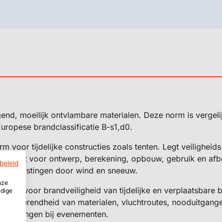
end, moeilijk ontvlambare materialen. Deze norm is vergel
ropese brandclassificatie B-s1,d0.
m voor tijdelijke constructies zoals tenten. Legt veiligheids
eisen vast voor ontwerp, berekening, opbouw, gebruik en afb
beleid
en belastingen door wind en sneeuw.
nze
norm voor brandveiligheid van tijdelijke en verplaatsbare
ldige
randwerendheid van materialen, vluchtroutes, nooduitgang
orzieningen bij evenementen.