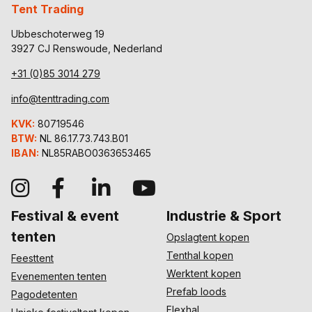
Tent Trading
Ubbeschoterweg 19
3927 CJ Renswoude, Nederland
+31 (0)85 3014 279
info@tenttrading.com
KVK:
80719546
BTW:
NL 86.17.73.743.B01
IBAN:
NL85RABO0363653465
Festival & event
Industrie & Sport
tenten
Opslagtent kopen
Tenthal kopen
Feesttent
Werktent kopen
Evenementen tenten
Prefab loods
Pagodetenten
Flexhal