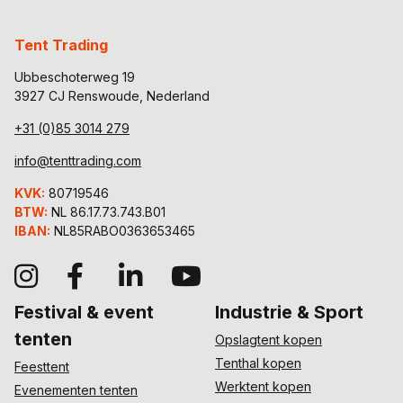
Tent Trading
Ubbeschoterweg 19
3927 CJ Renswoude, Nederland
+31 (0)85 3014 279
info@tenttrading.com
KVK:
80719546
BTW:
NL 86.17.73.743.B01
IBAN:
NL85RABO0363653465
Festival & event
Industrie & Sport
tenten
Opslagtent kopen
Tenthal kopen
Feesttent
Werktent kopen
Evenementen tenten