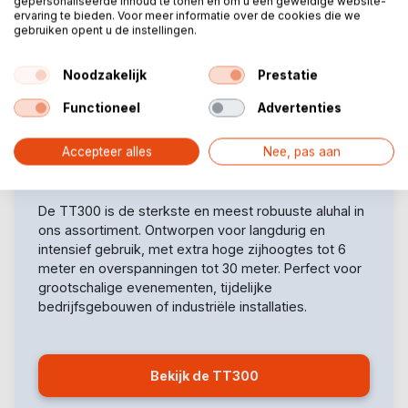
TT300
gepersonaliseerde inhoud te tonen en om u een geweldige website-
ervaring te bieden. Voor meer informatie over de cookies die we
Grote en robuuste aluhal voor industriële
gebruiken opent u de instellingen.
projecten
Noodzakelijk
Prestatie
Breedte: 15 tot 30 meter
Zijhoogte: 4,00 | 5,00 | 6,00 meter
Functioneel
Advertenties
Industrie
Accepteer alles
Nee, pas aan
De TT300 is de sterkste en meest robuuste aluhal in
ons assortiment. Ontworpen voor langdurig en
intensief gebruik, met extra hoge zijhoogtes tot 6
meter en overspanningen tot 30 meter. Perfect voor
grootschalige evenementen, tijdelijke
bedrijfsgebouwen of industriële installaties.
Bekijk de TT300