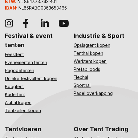
BTW:
NL 86.17.73.743.B01
IBAN:
NL85RABO0363653465
Festival & event
Industrie & Sport
tenten
Opslagtent kopen
Tenthal kopen
Feesttent
Werktent kopen
Evenementen tenten
Prefab loods
Pagodetenten
Flexhal
Unieke festivaltent kopen
Sporthal
Boogtent
Padel overkapping
Kadertent
Aluhal kopen
Tentzeilen kopen
Tentvloeren
Over Tent Trading