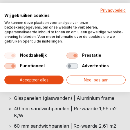
Opaque PVC zeildoek | 750 gr/m² | UV-bestendig |
Privacybeleid
Wit
Wij gebruiken cookies
We kunnen deze plaatsen voor analyse van onze
Optioneel
bezoekersgegevens, om onze website te verbeteren,
gepersonaliseerde inhoud te tonen en om u een geweldige website-
Translucent PVC zeildoek | 650 gr/m² | Niet UV-
ervaring te bieden. Voor meer informatie over de cookies die we
gebruiken opent u de instellingen.
bestendig | Wit lichtdoorlatend
Transparant PVC zeildoek
Noodzakelijk
Prestatie
Opaque PVC zeildoek | 750 gr/m² | UV-bestendig |
Functioneel
Advertenties
Kleur naar keuze
Accepteer alles
Nee, pas aan
PVC zijpanelen (harde wanden) | Aluminium frame
| Wit
Glaspanelen (glaswanden) | Aluminium frame
40 mm sandwichpanelen | Rc-waarde 1,66 m2
K/W
60 mm sandwichpanelen | Rc-waarde 2,61 m2