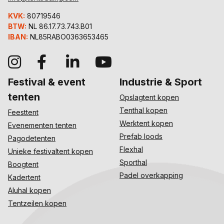
KVK:
80719546
BTW:
NL 86.17.73.743.B01
IBAN:
NL85RABO0363653465
Festival & event
Industrie & Sport
tenten
Opslagtent kopen
Tenthal kopen
Feesttent
Werktent kopen
Evenementen tenten
Prefab loods
Pagodetenten
Flexhal
Unieke festivaltent kopen
Sporthal
Boogtent
Padel overkapping
Kadertent
Aluhal kopen
Tentzeilen kopen