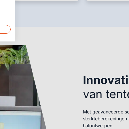
Innovati
van tent
Met geavanceerde so
sterkteberekeningen 
halontwerpen.