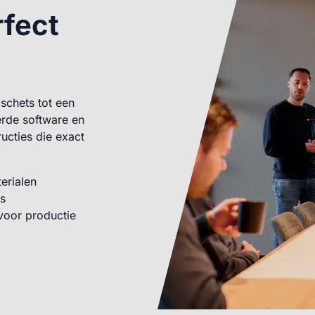
rfect
schets tot een
erde software en
ucties die exact
erialen
es
voor productie