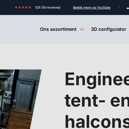
★★★★★
5/5 (10 reviews)
Bekijk meer op YouTube
Ons assortiment
3D configurator
Enginee
tent- e
halcons