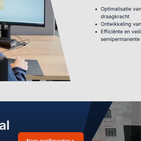
Optimalisatie va
draagkracht
Ontwikkeling van
Efficiënte en vei
semipermanente 
al
Naar configurator >