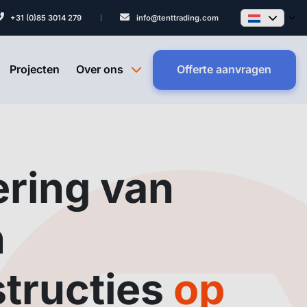
+31 (0)85 3014 279
info@tenttrading.com
Projecten
Over ons
Offerte aanvragen
ring van
n
tructies
op