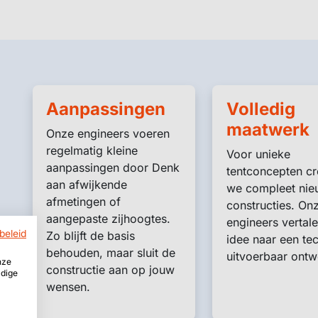
Aanpassingen
Volledig
maatwerk
Onze engineers voeren
regelmatig kleine
Voor unieke
aanpassingen door Denk
tentconcepten cr
aan afwijkende
we compleet nie
afmetingen of
constructies. On
aangepaste zijhoogtes.
engineers vertal
beleid
Zo blijft de basis
idee naar een te
behouden, maar sluit de
uitvoerbaar ontw
nze
constructie aan op jouw
ldige
wensen.