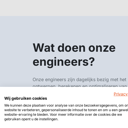
Wat doen onze
engineers?
Onze engineers zijn dagelijks bezig met het
ontwerpen, berekenen en optimaliseren van
tent- en halconstructies. Dankzij onze
Privacy
Wij gebruiken cookies
expertise in
tent engineering
en
aluminium
We kunnen deze plaatsen voor analyse van onze bezoekersgegevens, om o
engineering
bieden we altijd de beste
website te verbeteren, gepersonaliseerde inhoud te tonen en om u een gewe
technische oplossing voor jouw project.
website-ervaring te bieden. Voor meer informatie over de cookies die we
gebruiken opent u de instellingen.