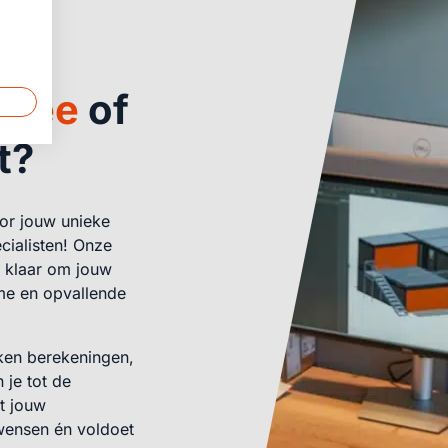
idee
of
t?
or jouw unieke
cialisten! Onze
 klaar om jouw
ame en opvallende
ken berekeningen,
 je tot de
at jouw
 wensen én voldoet