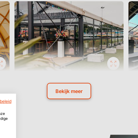
Bekijk meer
beleid
nze
ldige