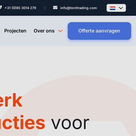
+31 (0)85 3014 279
info@tenttrading.com
Projecten
Over ons
Offerte aanvragen
rk
cties
voor