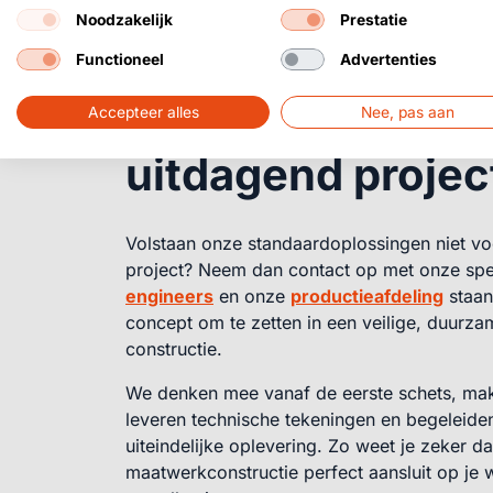
Noodzakelijk
Prestatie
Functioneel
Advertenties
Heb jij een
uniek 
Accepteer alles
Nee, pas aan
uitdagend projec
Volstaan onze standaardoplossingen niet vo
project? Neem dan contact op met onze spe
engineers
en onze
productieafdeling
staan
concept om te zetten in een veilige, duurz
constructie.
We denken mee vanaf de eerste schets, ma
leveren technische tekeningen en begeleiden
uiteindelijke oplevering. Zo weet je zeker d
maatwerkconstructie perfect aansluit op je