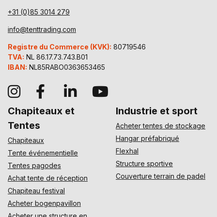
+31 (0)85 3014 279
info@tenttrading.com
Registre du Commerce (KVK):
80719546
TVA:
NL 86.17.73.743.B01
IBAN:
NL85RABO0363653465
Chapiteaux et
Industrie et sport
Tentes
Acheter tentes de stockage
Hangar préfabriqué
Chapiteaux
Flexhal
Tente événementielle
Structure sportive
Tentes pagodes
Couverture terrain de padel
Achat tente de réception
Chapiteau festival
Acheter bogenpavillon
Acheter une structure en