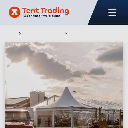
Home
Notre assortiment
TT84