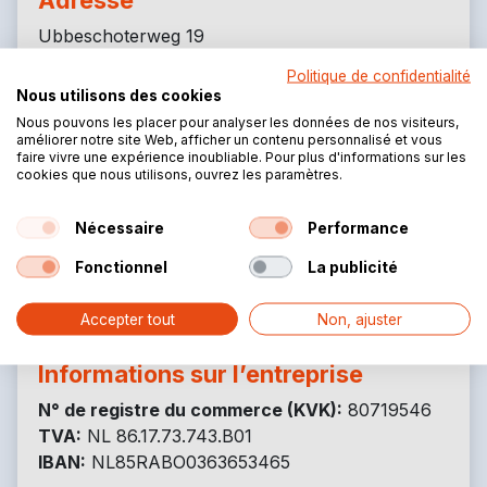
Ubbeschoterweg 19
3927 CJ Renswoude
Politique de confidentialité
Pays-Bas
Nous utilisons des cookies
Nous pouvons les placer pour analyser les données de nos visiteurs,
améliorer notre site Web, afficher un contenu personnalisé et vous
faire vivre une expérience inoubliable. Pour plus d'informations sur les
cookies que nous utilisons, ouvrez les paramètres.
Coordonnées
Nécessaire
Performance
+31 (0)85 3014 279
info@tenttrading.com
Fonctionnel
La publicité
Accepter tout
Non, ajuster
Informations sur l’entreprise
N° de registre du commerce (KVK):
80719546
TVA:
NL 86.17.73.743.B01
IBAN:
NL85RABO0363653465