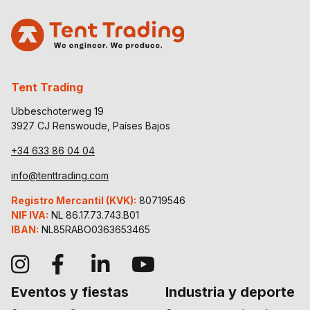
Tent Trading
Ubbeschoterweg 19
3927 CJ Renswoude, Países Bajos
+34 633 86 04 04
info@tenttrading.com
Registro Mercantil (KVK):
80719546
NIF IVA:
NL 86.17.73.743.B01
IBAN:
NL85RABO0363653465
Eventos y fiestas
Industria y deporte