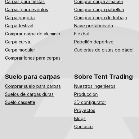
Carpas para fiestas
Comprar carpa almacén
Carpas para eventos
Comprar carpa pabellón
Carpa pagoda
Comprar carpa de trabajo
Carpa festival
Nave prefabricada
Comprar carpa de aluminio
Flexhal
Carpa curva
Pabellón deportivo
Carpa modular
Cubiertas de pistas de pádel
Comprar lonas para carpas
Suelo para carpas
Sobre Tent Trading
Comprar suelo para carpas
Nuestros ingenieros
Suelos de cargas duras
Producción
Suelo cassette
3D configurator
Proyectos
Blogs
Contacto