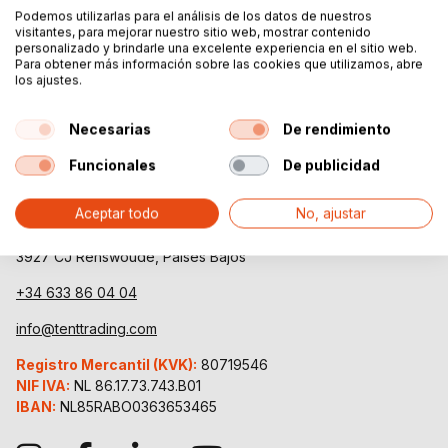
Podemos utilizarlas para el análisis de los datos de nuestros
visitantes, para mejorar nuestro sitio web, mostrar contenido
personalizado y brindarle una excelente experiencia en el sitio web.
Para obtener más información sobre las cookies que utilizamos, abre
los ajustes.
Necesarias
De rendimiento
Funcionales
De publicidad
Tent Trading
Aceptar todo
No, ajustar
Ubbeschoterweg 19
3927 CJ Renswoude, Países Bajos
+34 633 86 04 04
info@tenttrading.com
Registro Mercantil (KVK):
80719546
NIF IVA:
NL 86.17.73.743.B01
IBAN:
NL85RABO0363653465