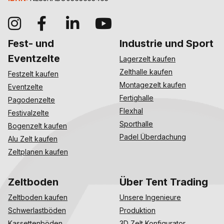
Fest- und
Industrie und Sport
Eventzelte
Lagerzelt kaufen
Zelthalle kaufen
Festzelt kaufen
Montagezelt kaufen
Eventzelte
Fertighalle
Pagodenzelte
Flexhal
Festivalzelte
Sporthalle
Bogenzelt kaufen
Padel Überdachung
Alu Zelt kaufen
Zeltplanen kaufen
Zeltboden
Über Tent Trading
Zeltboden kaufen
Unsere Ingenieure
Schwerlastböden
Produktion
Kassettenböden
3D Zelt Konfigurator