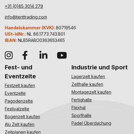
+31 (0)85 3014 279
info@tenttrading.com
Handelskammer (KVK):
80719546
USt-IdNr.:
NL 86.17.73.743.B01
IBAN:
NL85RABO0363653465
Fest- und
Industrie und Sport
Eventzelte
Lagerzelt kaufen
Zelthalle kaufen
Festzelt kaufen
Montagezelt kaufen
Eventzelte
Fertighalle
Pagodenzelte
Flexhal
Festivalzelte
Sporthalle
Bogenzelt kaufen
Padel Überdachung
Alu Zelt kaufen
Zeltplanen kaufen