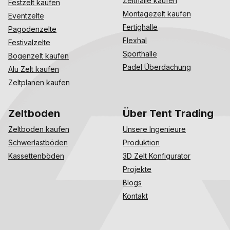
Zelthalle kaufen
Festzelt kaufen
Montagezelt kaufen
Eventzelte
Fertighalle
Pagodenzelte
Flexhal
Festivalzelte
Sporthalle
Bogenzelt kaufen
Padel Überdachung
Alu Zelt kaufen
Zeltplanen kaufen
Zeltboden
Über Tent Trading
Zeltboden kaufen
Unsere Ingenieure
Schwerlastböden
Produktion
Kassettenböden
3D Zelt Konfigurator
Projekte
Blogs
Kontakt