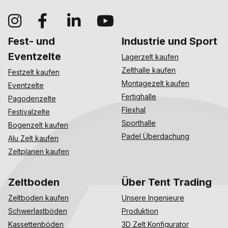
Fest- und
Industrie und Sport
Eventzelte
Lagerzelt kaufen
Zelthalle kaufen
Festzelt kaufen
Montagezelt kaufen
Eventzelte
Fertighalle
Pagodenzelte
Flexhal
Festivalzelte
Sporthalle
Bogenzelt kaufen
Padel Überdachung
Alu Zelt kaufen
Zeltplanen kaufen
Zeltboden
Über Tent Trading
Zeltboden kaufen
Unsere Ingenieure
Schwerlastböden
Produktion
Kassettenböden
3D Zelt Konfigurator