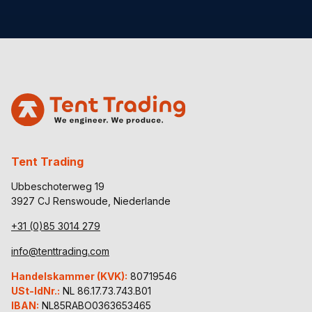
Tent Trading
Ubbeschoterweg 19
3927 CJ Renswoude, Niederlande
+31 (0)85 3014 279
info@tenttrading.com
Handelskammer (KVK):
80719546
USt-IdNr.:
NL 86.17.73.743.B01
IBAN:
NL85RABO0363653465