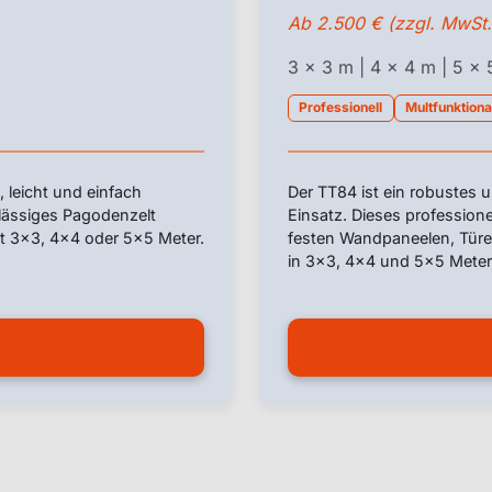
Ab 2.500 € (zzgl. MwSt.
3 x 3 m | 4 x 4 m | 5 x
Professionell
Multfunktiona
, leicht und einfach
Der TT84 ist ein robustes u
rlässiges Pagodenzelt
Einsatz. Dieses profession
t 3×3, 4×4 oder 5×5 Meter.
festen Wandpaneelen, Türen
in 3×3, 4×4 und 5×5 Meter