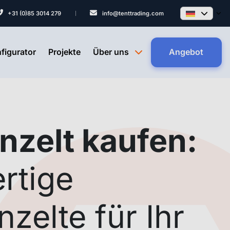
+31 (0)85 3014 279
info@tenttrading.com
nfigurator
Projekte
Über uns
Angebot
zelt kaufen:
rtige
zelte für Ihr