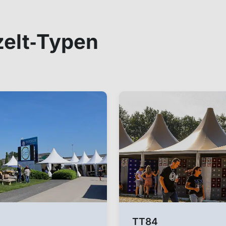
elt‑Typen
TT84