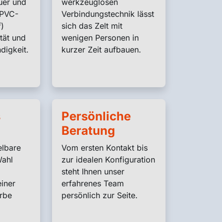
uer und
werkzeuglosen
 PVC-
Verbindungstechnik lässt
)
sich das Zelt mit
ität und
wenigen Personen in
digkeit.
kurzer Zeit aufbauen.
s
Persönliche
Beratung
lbare
Vom ersten Kontakt bis
Wahl
zur idealen Konfiguration
steht Ihnen unser
iner
erfahrenes Team
arbe
persönlich zur Seite.