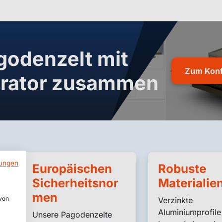
agodenzelt mit
Zum Konf
urator zusammen
ungen
Europäischen
Robuste
Sicherheitsnor
Materialie
men
 von
Verzinkte
Aluminiumprofile
Unsere Pagodenzelte