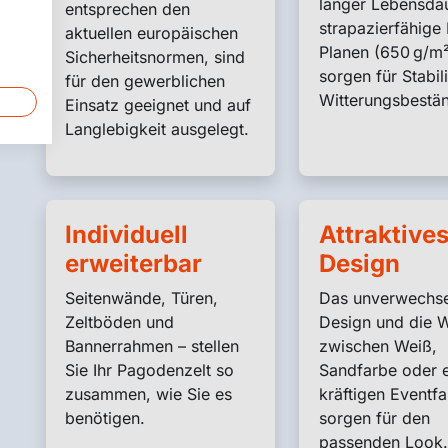
langer Lebensda
entsprechen den
strapazierfähige
aktuellen europäischen
Planen (650 g/m²
Sicherheitsnormen, sind
sorgen für Stabil
für den gewerblichen
Witterungsbestän
Einsatz geeignet und auf
Langlebigkeit ausgelegt.
Individuell
Attraktive
erweiterbar
Design
Seitenwände, Türen,
Das unverwechse
Zeltböden und
Design und die 
Bannerrahmen – stellen
zwischen Weiß,
Sie Ihr Pagodenzelt so
Sandfarbe oder e
zusammen, wie Sie es
kräftigen Eventf
benötigen.
sorgen für den
passenden Look.