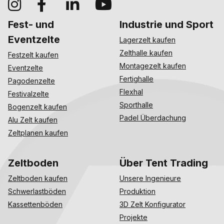
Fest- und
Industrie und Sport
Eventzelte
Lagerzelt kaufen
Zelthalle kaufen
Festzelt kaufen
Montagezelt kaufen
Eventzelte
Fertighalle
Pagodenzelte
Flexhal
Festivalzelte
Sporthalle
Bogenzelt kaufen
Padel Überdachung
Alu Zelt kaufen
Zeltplanen kaufen
Zeltboden
Über Tent Trading
Zeltboden kaufen
Unsere Ingenieure
Schwerlastböden
Produktion
Kassettenböden
3D Zelt Konfigurator
Projekte