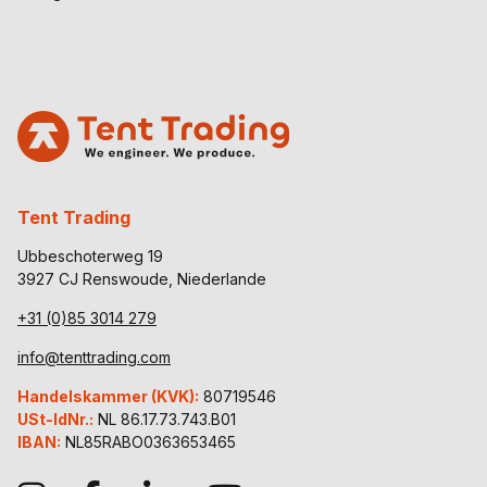
Tent Trading
Ubbeschoterweg 19
3927 CJ Renswoude, Niederlande
+31 (0)85 3014 279
info@tenttrading.com
Handelskammer (KVK):
80719546
USt-IdNr.:
NL 86.17.73.743.B01
IBAN:
NL85RABO0363653465