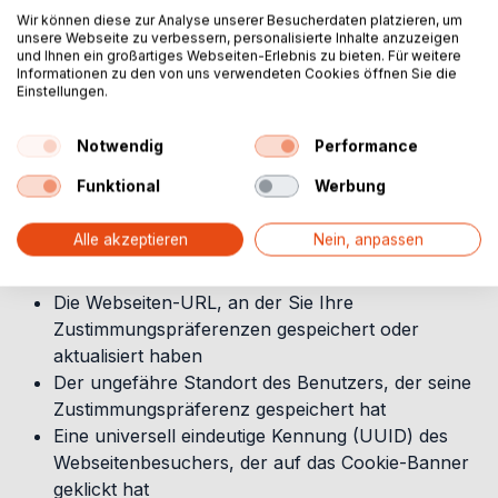
speichern automatisch Informationen in sogenannten
Wir können diese zur Analyse unserer Besucherdaten platzieren, um
unsere Webseite zu verbessern, personalisierte Inhalte anzuzeigen
Server-Logdateien, die Ihr Browser automatisch an
und Ihnen ein großartiges Webseiten-Erlebnis zu bieten. Für weitere
uns sendet. Folgende Daten werden gesammelt:
Informationen zu den von uns verwendeten Cookies öffnen Sie die
Einstellungen.
Ihr Zustimmungsstatus oder der Widerruf der
Zustimmung
Notwendig
Performance
Ihre anonymisierte IP-Adresse
Funktional
Werbung
Informationen über Ihren Browser
Informationen über Ihr Gerät
Alle akzeptieren
Nein, anpassen
Datum und Uhrzeit Ihres Besuchs auf unserer
Webseite
Die Webseiten-URL, an der Sie Ihre
Zustimmungspräferenzen gespeichert oder
aktualisiert haben
Der ungefähre Standort des Benutzers, der seine
Zustimmungspräferenz gespeichert hat
Eine universell eindeutige Kennung (UUID) des
Webseitenbesuchers, der auf das Cookie-Banner
geklickt hat