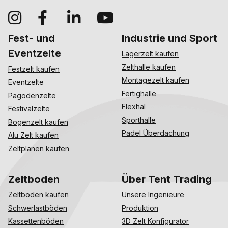
Fest- und
Industrie und Sport
Eventzelte
Lagerzelt kaufen
Zelthalle kaufen
Festzelt kaufen
Montagezelt kaufen
Eventzelte
Fertighalle
Pagodenzelte
Flexhal
Festivalzelte
Sporthalle
Bogenzelt kaufen
Padel Überdachung
Alu Zelt kaufen
Zeltplanen kaufen
Zeltboden
Über Tent Trading
Zeltboden kaufen
Unsere Ingenieure
Schwerlastböden
Produktion
Kassettenböden
3D Zelt Konfigurator