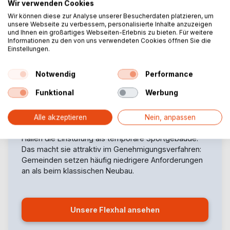
Wir verwenden Cookies
Breite von 10 bis 30 Metern
Wir können diese zur Analyse unserer Besucherdaten platzieren, um
unsere Webseite zu verbessern, personalisierte Inhalte anzuzeigen
und Ihnen ein großartiges Webseiten-Erlebnis zu bieten. Für weitere
Informationen zu den von uns verwendeten Cookies öffnen Sie die
Einstellungen.
Robuste Konstruktion mit der Anmutung eines
vollwertigen Gebäudes
Notwendig
Performance
Geeignet für den jahrelangen Einsatz als
Trainingshalle oder Multi-Sporthalle
Funktional
Werbung
Voll isoliert für maximalen Komfort und
Schallschutz
Alle akzeptieren
Nein, anpassen
Trotz ihrer stabilen Bauweise behalten auch diese
Hallen die Einstufung als temporäre Sportgebäude.
Das macht sie attraktiv im Genehmigungsverfahren:
Gemeinden setzen häufig niedrigere Anforderungen
an als beim klassischen Neubau.
Unsere Flexhal ansehen