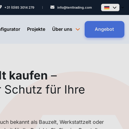
+31 (0)85 3014 279
info@tenttrading.com
nfigurator
Projekte
Über uns
Angebot
t kaufen
–
r Schutz für Ihre
uch bekannt als Bauzelt, Werkstattzelt oder