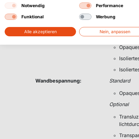
Optional
Notwendig
Performance
Funktional
Werbung
Transluz
lichtdur
Alle akzeptieren
Nein, anpassen
Transpa
Opaques
Isoliert
Isoliert
Wandbespannung:
Standard
Opaques
Optional
Transluz
lichtdur
Transpa