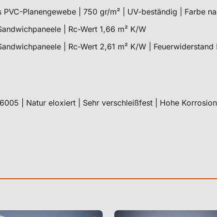
 PVC-Planengewebe | 750 gr/m² | UV-beständig | Farbe n
andwichpaneele | Rc-Wert 1,66 m² K/W
andwichpaneele | Rc-Wert 2,61 m² K/W | Feuerwiderstand
005 | Natur eloxiert | Sehr verschleißfest | Hohe Korrosio