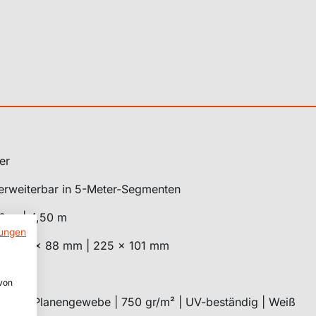
er
erweiterbar in 5-Meter-Segmenten
0 m | 4,50 m
ungen
 | 170 x 88 mm | 225 x 101 mm
 von
 PVC-Planengewebe | 750 gr/m² | UV-beständig | Weiß