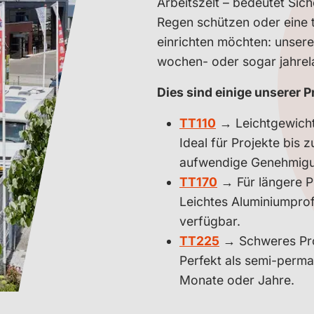
Arbeitszelt – bedeutet Siche
Regen schützen oder eine 
einrichten möchten: unser
wochen- oder sogar jahrel
Dies sind einige unserer P
TT110
→ Leichtgewicht
Ideal für Projekte bis z
aufwendige Genehmigun
TT170
→ Für längere Pr
Leichtes Aluminiumprof
verfügbar.
TT225
→ Schweres Profi
Perfekt als semi-perma
Monate oder Jahre.