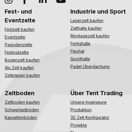
Fest- und
Industrie und Sport
Eventzelte
Lagerzelt kaufen
Zelthalle kaufen
Festzelt kaufen
Montagezelt kaufen
Eventzelte
Fertighalle
Pagodenzelte
Flexhal
Festivalzelte
Sporthalle
Bogenzelt kaufen
Padel Überdachung
Alu Zelt kaufen
Zeltplanen kaufen
Zeltboden
Über Tent Trading
Zeltboden kaufen
Unsere Ingenieure
Schwerlastböden
Produktion
Kassettenböden
3D Zelt Konfigurator
Projekte