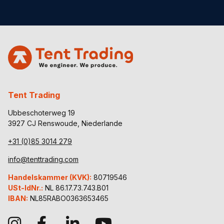
Tent Trading
Ubbeschoterweg 19
3927 CJ Renswoude, Niederlande
+31 (0)85 3014 279
info@tenttrading.com
Handelskammer (KVK):
80719546
USt-IdNr.:
NL 86.17.73.743.B01
IBAN:
NL85RABO0363653465