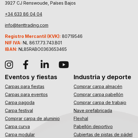
3927 CJ Renswoude, Países Bajos
+34 633 86 04 04
info@tenttrading.com
Registro Mercantil (KVK):
80719546
NIF IVA:
NL 86.17.73.743.B01
IBAN:
NL85RABO0363653465
Eventos y fiestas
Industria y deporte
Carpas para fiestas
Comprar carpa almacén
Carpas para eventos
Comprar carpa pabellón
Carpa pagoda
Comprar carpa de trabajo
Carpa festival
Nave prefabricada
Comprar carpa de aluminio
Flexhal
Carpa curva
Pabellón deportivo
Carpa modular
Cubiertas de pistas de pádel