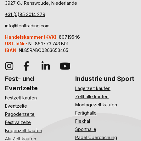
3927 CJ Renswoude, Niederlande
+31 (0)85 3014 279
info@tenttrading.com
Handelskammer (KVK):
80719546
USt-IdNr.:
NL 86.17.73.743.B01
IBAN:
NL85RABO0363653465
Fest- und
Industrie und Sport
Eventzelte
Lagerzelt kaufen
Zelthalle kaufen
Festzelt kaufen
Montagezelt kaufen
Eventzelte
Fertighalle
Pagodenzelte
Flexhal
Festivalzelte
Sporthalle
Bogenzelt kaufen
Padel Überdachung
Alu Zelt kaufen