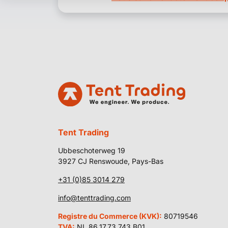
Tent Trading
Ubbeschoterweg 19
3927 CJ Renswoude, Pays-Bas
+31 (0)85 3014 279
info@tenttrading.com
Registre du Commerce (KVK):
80719546
TVA:
NL 86.17.73.743.B01