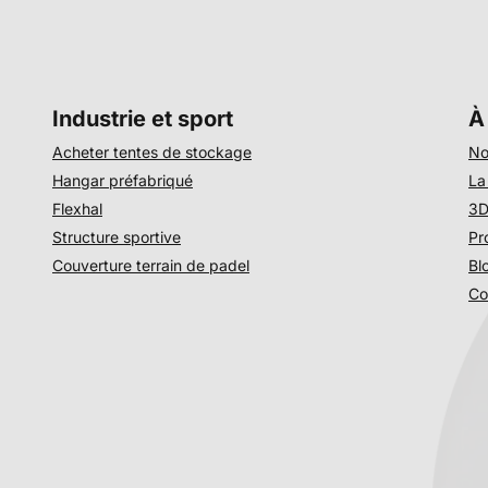
Industrie et sport
À
Acheter tentes de stockage
No
Hangar préfabriqué
La
Flexhal
3D
Structure sportive
Pr
Couverture terrain de padel
Bl
Co