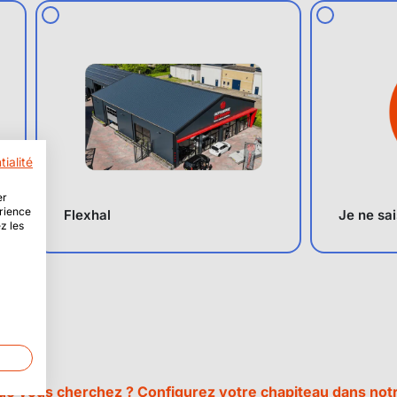
tialité
er
érience
Flexhal
Je ne sa
z les
e vous cherchez ? Configurez votre chapiteau dans notr