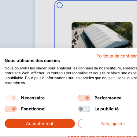
Politique de confiden
Nous utilisons des cookies
Nous pouvons les placer pour analyser les données de nos visiteurs, amélior
notre site Web, afficher un contenu personnalisé et vous faire vivre une exp
Structure en aluminium isolée
inoubliable. Pour plus d'informations sur les cookies que nous utilisons, ouvre
paramètres.
Nécessaire
Performance
Fonctionnel
La publicité
Accepter tout
Non, ajuster
Vous savez exactement ce qu