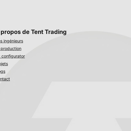
 propos de Tent Trading
s ingénieurs
 production
 configurator
ojets
ogs
ntact