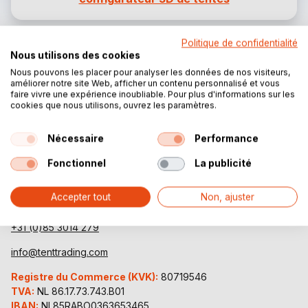
Politique de confidentialité
Nous utilisons des cookies
Nous pouvons les placer pour analyser les données de nos visiteurs,
améliorer notre site Web, afficher un contenu personnalisé et vous
faire vivre une expérience inoubliable. Pour plus d'informations sur les
cookies que nous utilisons, ouvrez les paramètres.
Nécessaire
Performance
Tent Trading
Fonctionnel
La publicité
Ubbeschoterweg 19
Accepter tout
Non, ajuster
3927 CJ Renswoude, Pays-Bas
+31 (0)85 3014 279
info@tenttrading.com
Registre du Commerce (KVK):
80719546
TVA:
NL 86.17.73.743.B01
IBAN:
NL85RABO0363653465