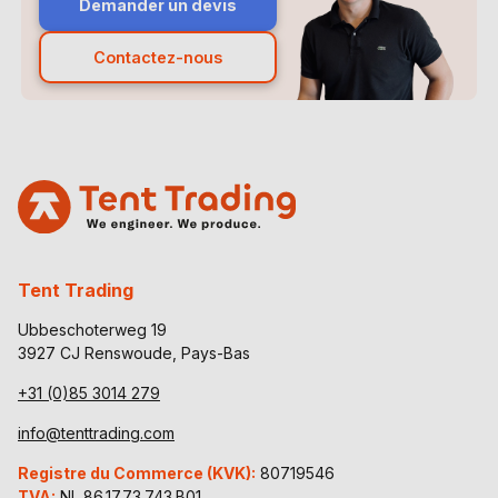
Demander un devis
Contactez-nous
Tent Trading
Ubbeschoterweg 19
3927 CJ Renswoude, Pays-Bas
+31 (0)85 3014 279
info@tenttrading.com
Registre du Commerce (KVK):
80719546
TVA:
NL 86.17.73.743.B01