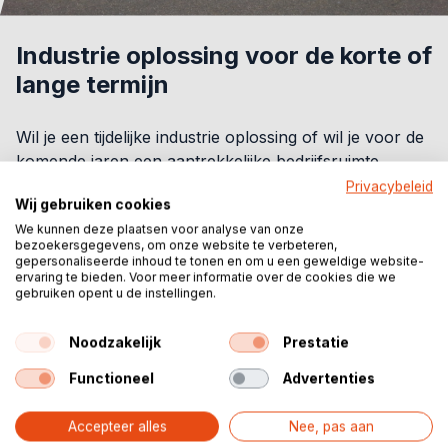
Industrie oplossing voor de korte of
lange termijn
Wil je een tijdelijke industrie oplossing of wil je voor de
komende jaren een aantrekkelijke bedrijfsruimte
neerzetten? De Flexhal is een robuuste en mooi
Privacybeleid
Wij gebruiken cookies
afgewerkte bedrijfshal die je de komende jaren kunt
We kunnen deze plaatsen voor analyse van onze
gebruiken als bijvoorbeeld werkplaats, kantoorruimte,
bezoekersgegevens, om onze website te verbeteren,
opslag of een combinatie van deze drie. Dit is de
gepersonaliseerde inhoud te tonen en om u een geweldige website-
ervaring te bieden. Voor meer informatie over de cookies die we
perfecte lange termijn oplossing.
gebruiken opent u de instellingen.
Ben je op zoek naar een tijdelijke industrie oplossing?
Noodzakelijk
Prestatie
Dan is de aluhal een goede optie om te onderzoeken.
Door het aluminium frame is deze aluhal snel en
Functioneel
Advertenties
eenvoudig op te bouwen en te demonteren als dat
nodig is. Je kunt de aluhal perfect gebruiken als
Accepteer alles
Nee, pas aan
tijdelijke opslag, bedrijfsruimte tijdens een verbouwing