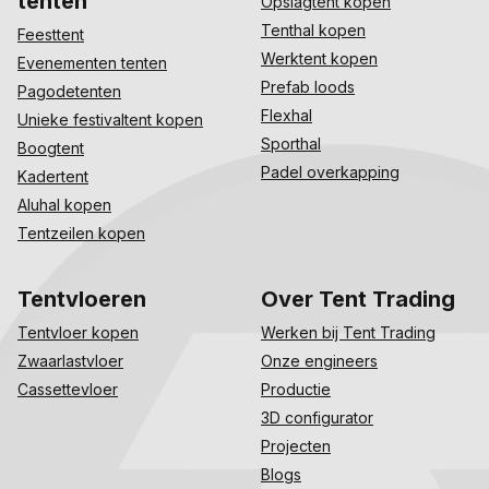
tenten
Opslagtent kopen
Tenthal kopen
Feesttent
Werktent kopen
Evenementen tenten
Prefab loods
Pagodetenten
Flexhal
Unieke festivaltent kopen
Sporthal
Boogtent
Padel overkapping
Kadertent
Aluhal kopen
Tentzeilen kopen
Tentvloeren
Over Tent Trading
Tentvloer kopen
Werken bij Tent Trading
Zwaarlastvloer
Onze engineers
Cassettevloer
Productie
3D configurator
Projecten
Blogs